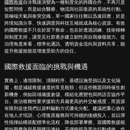
國際救援
自冷戰後演變為一種制度化的跨國合作，不再只是
短暫同情，而是結合醫療、物流與社區復原的系統性行動。
當極端天氣與衝突交織，單一國家往往難以迅速回應，於是
跨境知識分享、快速調度與科技互補就成為核心資源。有效
的國際救援不只在於當下救命，也在於透過訓練、技術移轉
與制度支持，讓受災社群逐步建立韌性與自我修復能力。從
治理角度來看，標準化通訊、透明資金流向與資料共享，能
提升救援效能並增進受助方的信任。
國際救援面臨的挑戰與機遇
實務上，邊境限制、清關程序、基礎設施受損以及文化隔
閡，都是減緩救援速度的常見瓶頸；但這些難題同時催生創
新機會，例如區域備援倉儲、模組化應變包與跨語言協作平
台。政治複雜性要求援助方具備更高的外交敏感度，而資源
有限則促使我們以資料驅動方式優化分配。建議把重心放在
在地人才培訓、心理復原服務與可持續的後續投入，並以彈
性指揮結構搭配標準化流程，降低部署摩擦。當國際救援能
把短期應急與長期建設連結，不僅能提升當次行動成效，也