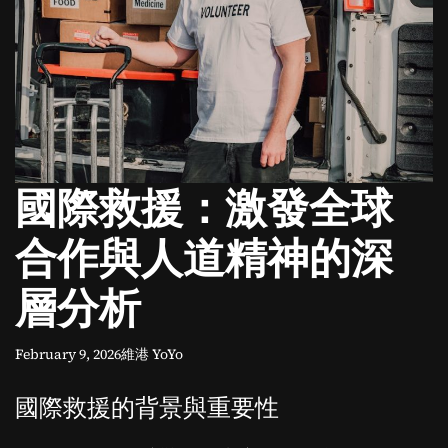
o
d
e
國際救援：激發全球
合作與人道精神的深
層分析
February 9, 2026
維港 YoYo
國際救援的背景與重要性