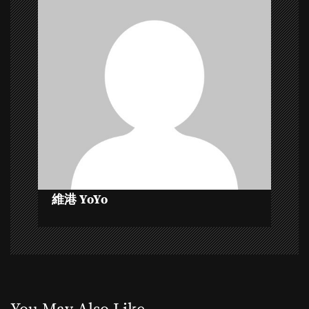
v
i
g
a
t
i
o
維港 YoYo
n
You May Also Like