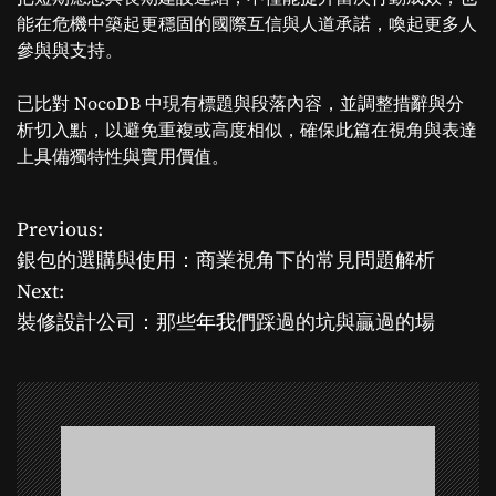
能在危機中築起更穩固的國際互信與人道承諾，喚起更多人
參與與支持。
已比對 NocoDB 中現有標題與段落內容，並調整措辭與分
析切入點，以避免重複或高度相似，確保此篇在視角與表達
上具備獨特性與實用價值。
Previous:
P
銀包的選購與使用：商業視角下的常見問題解析
o
Next:
裝修設計公司：那些年我們踩過的坑與贏過的場
s
t
n
a