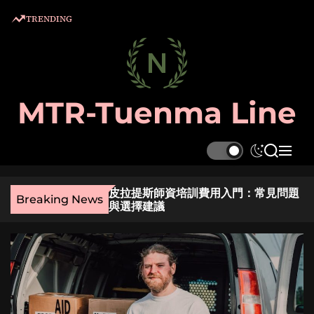
S
TRENDING
k
i
p
t
o
MTR-Tuenma Line
c
o
n
S
S
M
t
w
e
e
e
i
a
n
麼選？實用指南與貼
皮拉提斯師資培訓費用入門：常見問題
t
r
u
n
Breaking News
與選擇建議
c
c
t
h
h
c
o
l
o
r
m