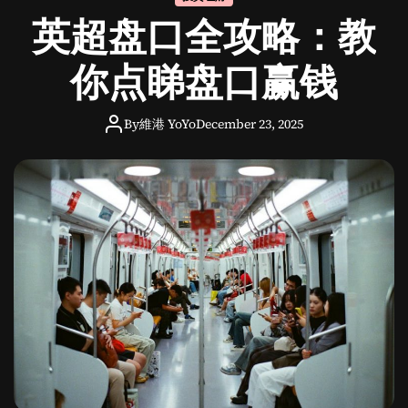
o
英超盘口全攻略：教
d
e
你点睇盘口赢钱
By
維港 YoYo
December 23, 2025