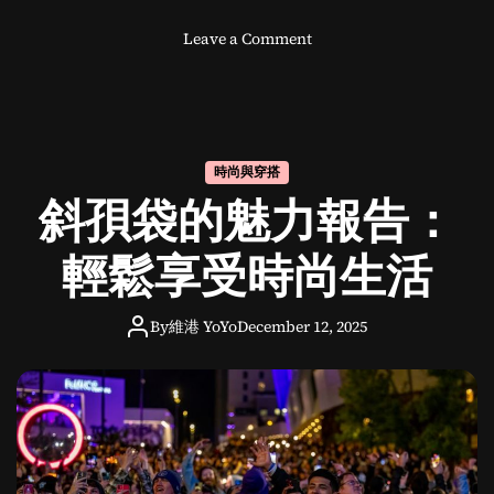
o
Leave a Comment
n
披
肩
斗
篷
時尚與穿搭
的
斜孭袋的魅力報告：
實
用
指
輕鬆享受時尚生活
南
與
By
維港 YoYo
December 12, 2025
溫
暖
守
護