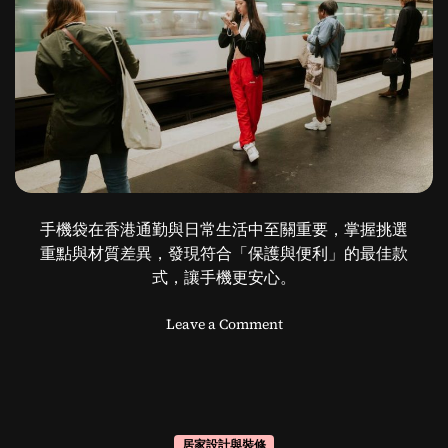
時
尚
單
品
手機袋在香港通勤與日常生活中至關重要，掌握挑選
重點與材質差異，發現符合「保護與便利」的最佳款
式，讓手機更安心。
o
Leave a Comment
n
手
機
袋
：
居家設計與裝修