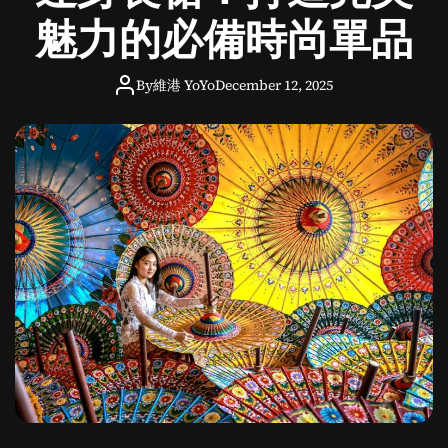
告
魅力的必備時尚單品
：
輕
By
維港 YoYo
December 12, 2025
鬆
享
受
時
尚
生
活