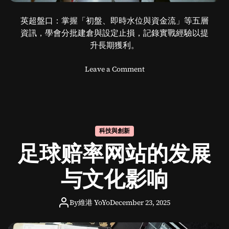
英超盤口：掌握「初盤、即時水位與資金流」等五層
資訊，學會分批建倉與設定止損，記錄實戰經驗以提
升長期獲利。
o
Leave a Comment
n
英
超
盘
口
科技與創新
全
足球赔率网站的发展
攻
略
：
与文化影响
教
你
By
維港 YoYo
December 23, 2025
点
睇
盘