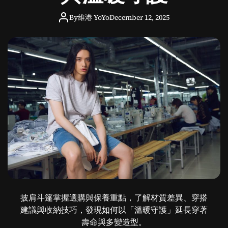
分
By
維港 YoYo
December 12, 2025
析
助
你
赢
得
比
赛
披肩斗篷掌握選購與保養重點，了解材質差異、穿搭
建議與收納技巧，發現如何以「溫暖守護」延長穿著
壽命與多變造型。