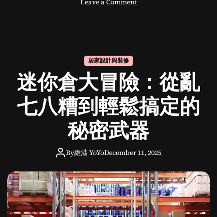
o
Leave a Comment
n
裝
修
公
司
居家設計與裝修
：
迷你倉大冒險：從亂
專
業
選
七八糟到輕鬆搞定的
擇
與
秘密武器
實
用
指
By
維港 YoYo
December 11, 2025
南