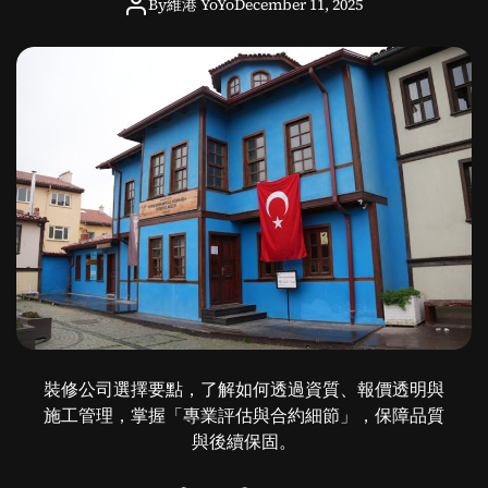
By
維港 YoYo
December 11, 2025
度
：
香
港
文
化
視
角
下
的
藝
術
與
實
踐
裝修公司選擇要點，了解如何透過資質、報價透明與
施工管理，掌握「專業評估與合約細節」，保障品質
與後續保固。