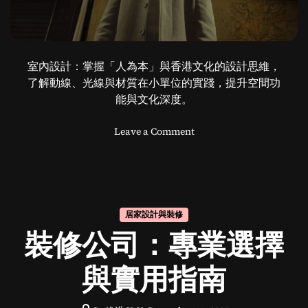
室內設計：掌握「人為本」與香港文化的設計思維，
了解動線、光線與材質在小單位的實踐，提升空間功
能與文化深度。
o
Leave a Comment
n
探
索
室
內
居家設計與裝修
設
裝修公司：專業選擇
計
的
哲
與實用指南
學
深