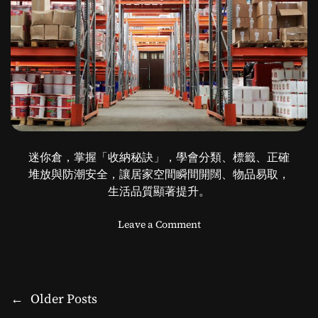
迷你倉，掌握「收納秘訣」，學會分類、標籤、正確
堆放與防潮安全，讓居家空間瞬間開闊、物品易取，
生活品質顯著提升。
o
Leave a Comment
n
迷
你
倉
←
Older Posts
P
大
冒