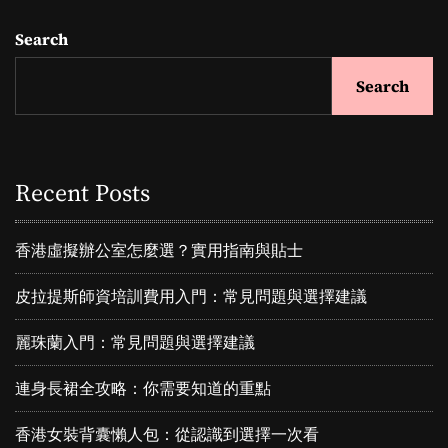
o
險
Search
：
s
從
Search
亂
t
七
八
s
糟
到
Recent Posts
n
輕
鬆
a
搞
香港虛擬辦公室怎麼選？實用指南與貼士
定
v
的
皮拉提斯師資培訓費用入門：常見問題與選擇建議
秘
i
密
麗珠蘭入門：常見問題與選擇建議
武
g
器
連身長裙全攻略：你需要知道的重點
a
香港女裝背囊懶人包：從認識到選擇一次看