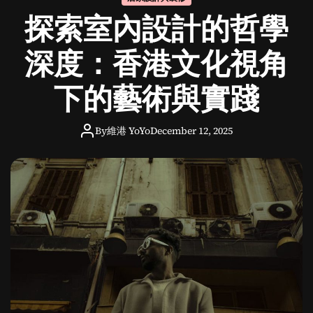
城
探索室內設計的哲學
市
生
活
深度：香港文化視角
中
的
下的藝術與實踐
必
備
護
By
維港 YoYo
December 12, 2025
盾