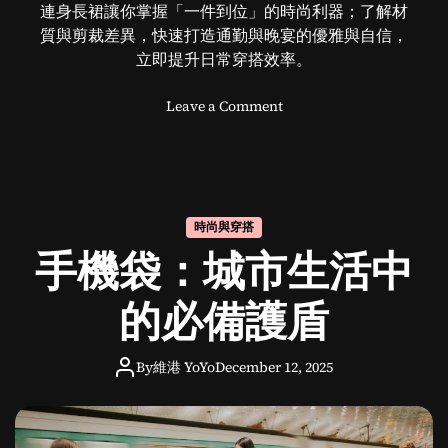
連身長裙讓你掌握「一件到位」的時尚利器；了解材
質與剪裁差異，快速打造通勤與晚宴的優雅與自信，
立即提升日常穿搭效率。
o
Leave a Comment
n
連
身
長
裙
時尚與穿搭
：
手機袋：城市生活中
打
造
完
的必備護盾
美
魅
By
維港 YoYo
December 12, 2025
力
的
必
備