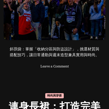
斜孭袋：掌握「收納分區與防盜設計」，挑選材質與
搭配技巧，讓日常通勤與週末造型兼具實用與時尚。
o
Leave a Comment
n
斜
孭
袋
的
時尚與穿搭
魅
連身長裙：打造完美
力
報