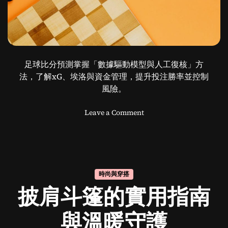
足球比分預測掌握「數據驅動模型與人工復核」方
法，了解xG、埃洛與資金管理，提升投注勝率並控制
風險。
o
Leave a Comment
n
足
球
比
分
時尚與穿搭
预
披肩斗篷的實用指南
测
：
精
與溫暖守護
准