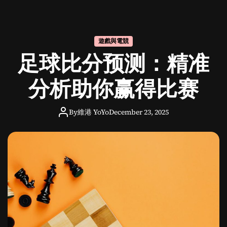
足
球
赔
率
遊戲與電競
网
足球比分预测：精准
站
的
发
分析助你赢得比赛
展
与
By
維港 YoYo
December 23, 2025
文
化
影
响