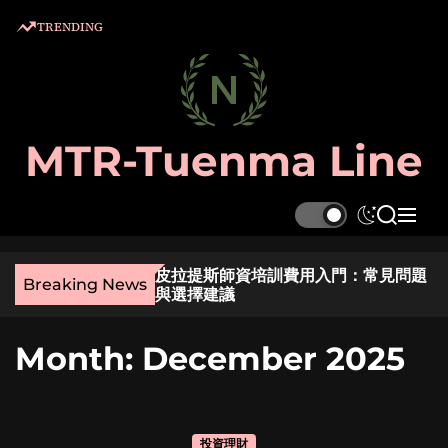
S
TRENDING
k
i
p
t
o
MTR-Tuenma Line
c
o
n
S
S
M
t
w
e
e
e
i
a
n
麼選？實用指南與貼
皮拉提斯師資培訓費用入門：常見問題
t
r
u
n
Breaking News
與選擇建議
c
c
t
h
h
c
Month:
December 2025
o
l
o
r
m
投資理財