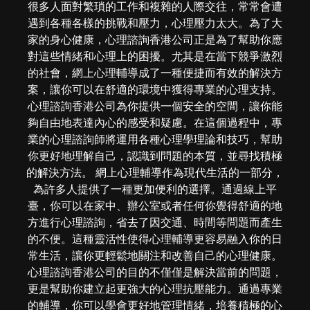
很多人面對繁瑣的工作和複雜的人際交往，常常會遭
遇到各種各樣的挑戰和壓力，心理壓力太大。為了大
家的身心健康，心理諮詢香港公司正是為了幫助你應
對這些情緒和心理上的困擾。尤其是在當下競爭激烈
的社會，網上心理輔導成了一種便捷而有效的解決方
案，讓你可以在舒適的環境中獲得專業的心理支持。
心理諮詢香港公司為你提供一個安全的空間，讓你能
夠自由地表達內心的感受和疑慮。在這個過程中，專
業的心理諮詢師將運用各種心理學理論和技巧，幫助
你更好地理解自己，認識到問題的本質，並尋找積極
的解決方法。 網上心理輔導作為現代生活的一部分，
為許多人提供了一種更加便利的選擇。通過線上平
臺，你可以在家中、辦公室或者任何你覺得舒適的地
方進行心理諮詢，省去了因交通、時間等問題而產生
的不便。這種靈活性使得心理輔導更容易融入你的日
常生活，讓你更輕鬆地關注和改善自己的心理健康。
心理諮詢香港公司的目的不僅僅是解決當前的問題，
更是幫助你建立起更強大的心理抗壓能力。通過專業
的輔導，你可以學會更好地管理情緒，培養積極的心