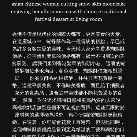
asian chinese woman cutting snow skin mooncake
enjoying her afternoon tea with chinese traditional
festival dessert at living room
香港不僅是現代化的國際大都市，更是美食的天堂。
在這座城市中，蝴蝶酥作為一種傳統的糕點，早已成
為許多食客鍾愛的美味。今天與大家分享香港蝴蝶酥
價格，從平價到奢華的價格都有，揭示不同層次的美
食享受。 讓我們來到香港繁華的街頭小巷。這裏的蝴
蝶酥攤位琳琅滿目，各色各味。蝴蝶酥價錢相對親
民，一份脆皮酥香的蝴蝶酥，往往只需花費幾十港
幣。這種平價美食，不僅味美香脆，而且給予消費者
充分的實惠感，適合追求美味卻不願花費過多的食
客。 然而，對於追求獨特口感和更高品質的人來說，
高檔糕點店無疑是個不可忽視的選擇。這些店家對於
原材料的選擇極為講究，精心研製的蝴蝶酥更顯精
緻。在這裏，你可能會花費上百港幣，但與此同時，
這個蝴蝶酥價錢讓品嘗到更為精湛的工藝和獨特的口
感，仿佛在舌尖上留下了一場奢華的盛宴。 更有趣的