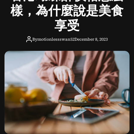
申
樣，為什麼說是美食
請
美
享受
國
配
偶
By
motionlessswan52
December 8, 2023
、
子
女
和
其
他
親
屬
移
民
簽
證