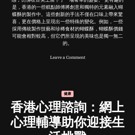
是，香港的一些糕點師傅將創意和獨特的元素融入蝴
蝶酥的製作中。這些創新的手法不僅在口味上帶來驚
喜，更在價格上呈現出一些特殊的變化。例如，一些
採用傳統製作技藝和珍稀食材的蝴蝶酥，蝴蝶酥價錢
可能會相對較高，但它們所呈現的美味也是獨一無二
的。
o
Leave a Comment
n
香
港
蝴
蝶
健康
酥
香港心理諮詢：網上
價
格
怎
心理輔導助你迎接生
麼
樣