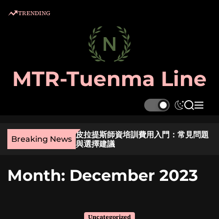
S
TRENDING
k
i
p
t
o
MTR-Tuenma Line
c
o
n
S
S
M
t
w
e
e
e
i
a
n
麼選？實用指南與貼
皮拉提斯師資培訓費用入門：常見問題
t
r
u
n
Breaking News
與選擇建議
c
c
t
h
h
c
Month:
December 2023
o
l
o
r
m
Uncategorized