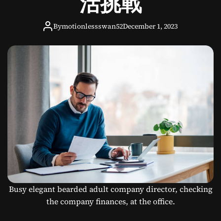
活挑戰
，
為
什
By
motionlessswan52
December 1, 2023
麼
說
是
美
食
享
受
Busy elegant bearded adult company director, checking
the company finances, at the office.