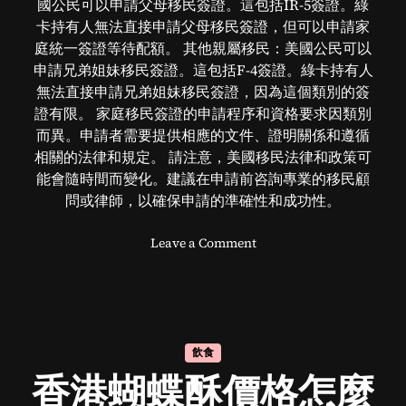
國公民可以申請父母移民簽證。這包括IR-5簽證。綠
卡持有人無法直接申請父母移民簽證，但可以申請家
庭統一簽證等待配額。 其他親屬移民：美國公民可以
申請兄弟姐妹移民簽證。這包括F-4簽證。綠卡持有人
無法直接申請兄弟姐妹移民簽證，因為這個類別的簽
證有限。 家庭移民簽證的申請程序和資格要求因類別
而異。申請者需要提供相應的文件、證明關係和遵循
相關的法律和規定。 請注意，美國移民法律和政策可
能會隨時間而變化。建議在申請前咨詢專業的移民顧
問或律師，以確保申請的準確性和成功性。
o
Leave a Comment
n
家
庭
移
民
飲食
方
香港蝴蝶酥價格怎麼
法
：