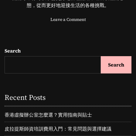
態，從而更好地迎接生活的各種挑戰。
o
Leave a Comment
n
香
港
心
Search
理
諮
Search
詢
：
網
上
心
Recent Posts
理
輔
導
香港虛擬辦公室怎麼選？實用指南與貼士
助
你
皮拉提斯師資培訓費用入門：常見問題與選擇建議
迎