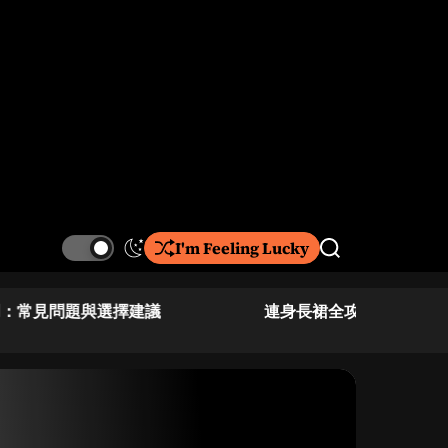
I'm Feeling Lucky
S
S
w
e
i
a
連身長裙全攻略：你需要知道的重點
香港女裝背
t
r
c
c
h
h
c
o
l
o