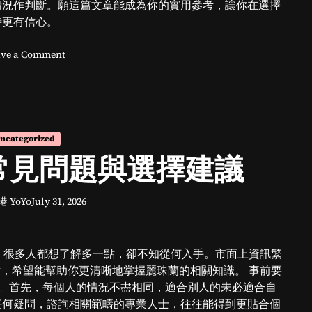
情況作判斷。願這篇文章能成為你的實用參考，讓你在選擇
時更有信心。
o
ve a Comment
n
皮
拉
提
斯
ncategorized
師
常見問題與選擇建議
資
培
訓
港 YoYo
July 31, 2026
費
用
入
，很多人都想了解多一點，卻不知從何入手。市面上資訊繁
門
：
，希望能幫助你更清晰地掌握麗珠蘭的相關知識。 事前要
常
意。首先，每個人的情況不盡相同，適合別人的未必適合自
見
任何疑問，諮詢相關範疇的專業人士，往往能得到更貼合個