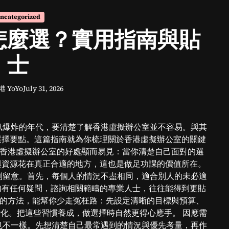
ncategorized
怎麼選？實用指南與貼
士
港 YoYo
July 31, 2026
訊爆炸的年代，要清楚了解香港虛擬辦公室並不容易。與其
選擇要點。這篇指南就為你梳理關於香港虛擬辦公室的關鍵
解香港虛擬辦公室的好處顯而易見：當你清楚自己面對的選
與資源花在真正合適的地方，這也是做足功課的價值所在。
別留意。首先，每個人的情況不盡相同，適合別人的未必適
如有任何疑問，諮詢相關範疇的專業人士，往往能得到更貼
單的方法，能幫你少走冤枉路：先設定清晰的目標與預算、
化。把這些習慣養成，做選擇時自然更得心應手。 因應需
也不一樣。先想清楚自己最常遇到的情況與優先考量，再作