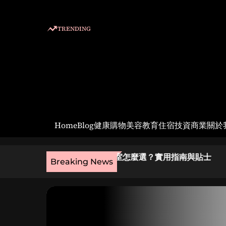
S
k
TRENDING
i
p
t
o
c
o
n
t
Home
Blog
健康
購物
美容
教育
住宿
技資
商業
關於
e
n
t
室怎麼選？實用指南與貼士
皮拉提斯師資培訓費用入門：
Breaking News
建議