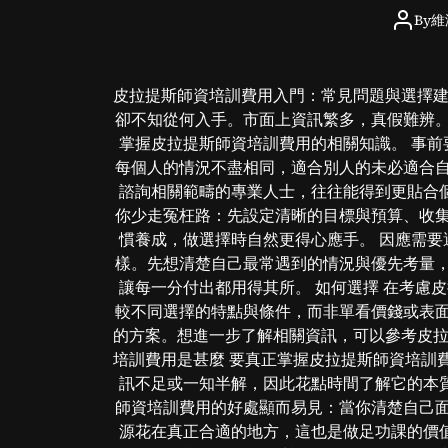
By
維
皮拉提斯師資培訓費用入門：常見問題與選擇建
卻不知從何入手。市面上資訊繁多，真假難辨
掌握皮拉提斯師資培訓費用的相關知識。 事前
每個人的情況不盡相同，適合別人的未必適合
諮詢相關範疇的專業人士，往往能得到更貼合個
你少走冤枉路：先設定清晰的目標與預算、收
慣養成，做選擇時自然更得心應手。 因應需要
樣。先想清楚自己最常遇到的情況與優先考量
讓每一分付出都用得其所。 如何選擇 在考慮
較不同選擇的特點與條件，而非單看價錢或表
的方案。想進一步了解相關資訊，可以參考皮拉
培訓費用是甚麼 要真正掌握皮拉提斯師資培訓
訊不足或一知半解，因此花點時間了解它的本質
師資培訓費用的好處顯而易見：當你清楚自己
源花在真正合適的地方，這也是做足功課的價值