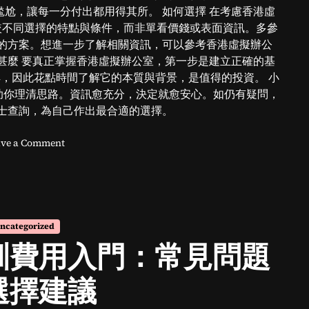
尬，讓每一分付出都用得其所。 如何選擇 在考慮香港虛
較不同選擇的特點與條件，而非單看價錢或表面資訊。多參
的方案。想進一步了解相關資訊，可以參考香港虛擬辦公
甚麼 要真正掌握香港虛擬辦公室，第一步是建立正確的基
，因此花點時間了解它的本質與背景，是值得的投資。 小
助你理清思路。資訊愈充分，決定就愈安心。如仍有疑問，
士查詢，為自己作出最合適的選擇。
o
ve a Comment
n
香
港
虛
擬
ncategorized
辦
訓費用入門：常見問題
公
室
怎
選擇建議
麼