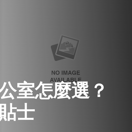
公室怎麼選？
貼士