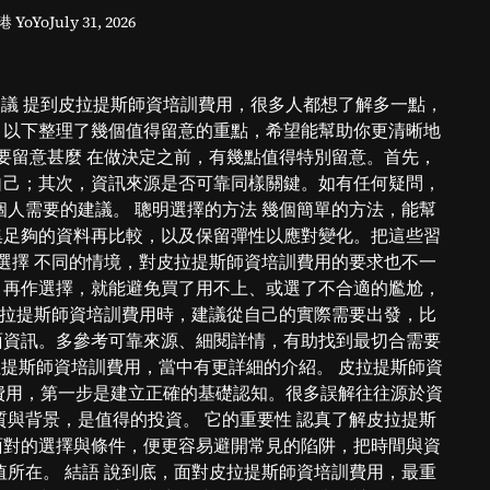
選
港 YoYo
July 31, 2026
？
實
用
指
議 提到皮拉提斯師資培訓費用，很多人都想了解多一點，
南
。以下整理了幾個值得留意的重點，希望能幫助你更清晰地
與
要留意甚麼 在做決定之前，有幾點值得特別留意。首先，
貼
自己；其次，資訊來源是否可靠同樣關鍵。如有任何疑問，
士
人需要的建議。 聰明選擇的方法 幾個簡單的方法，能幫
集足夠的資料再比較，以及保留彈性以應對變化。把這些習
選擇 不同的情境，對皮拉提斯師資培訓費用的要求也不一
，再作選擇，就能避免買了用不上、或選了不合適的尷尬，
皮拉提斯師資培訓費用時，建議從自己的實際需要出發，比
面資訊。多參考可靠來源、細閱詳情，有助找到最切合需要
提斯師資培訓費用，當中有更詳細的介紹。 皮拉提斯師資
費用，第一步是建立正確的基礎認知。很多誤解往往源於資
與背景，是值得的投資。 它的重要性 認真了解皮拉提斯
面對的選擇與條件，便更容易避開常見的陷阱，把時間與資
所在。 結語 說到底，面對皮拉提斯師資培訓費用，最重