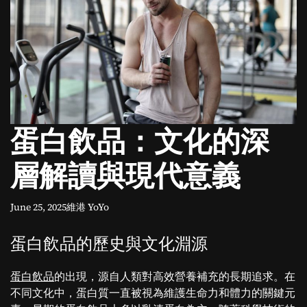
o
d
e
蛋白飲品：文化的深
層解讀與現代意義
June 25, 2025
維港 YoYo
蛋白飲品的歷史與文化淵源
蛋白飲品
的出現，源自人類對高效營養補充的長期追求。在
不同文化中，蛋白質一直被視為維護生命力和體力的關鍵元