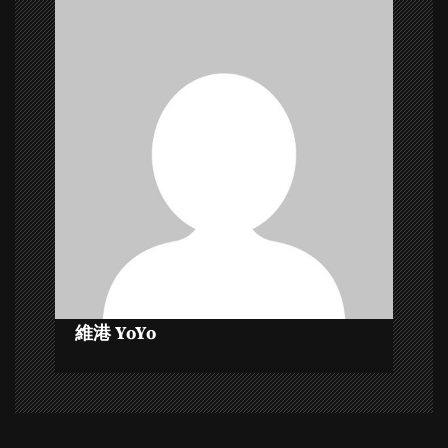
a
v
i
g
a
t
i
o
維港 YoYo
n