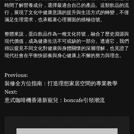
時間了解營養成分，選擇最適合自己的產品。這類飲品的流
行，展現了文化中健康意識的提升與生活方式的轉變，不僅
滿足生理需求，也承載著心理層面的積極信號。
整體來說，蛋白飲品作為一種文化符號，融合了歷史淵源與
現代價值，成為健康生活不可或缺的一部分。透過它，我們
得以窺見不同文化對健康與身體關懷的深層理解，也見證了
現代社會在平衡快節奏與身心健康上不懈的努力與理念。
Previous:
P
裝修全方位指南：打造理想家居空間的專業教學
o
Next:
意式咖啡機香港新寵兒：boncafe引領潮流
s
t
n