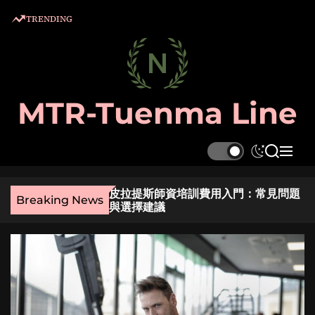
S
TRENDING
k
i
p
t
o
MTR-Tuenma Line
c
o
n
S
S
M
t
w
e
e
e
i
a
n
麼選？實用指南與貼
皮拉提斯師資培訓費用入門：常見問題
t
r
u
n
Breaking News
與選擇建議
c
c
t
h
h
c
o
l
o
r
m