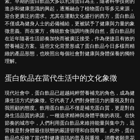
素。早期的蛋白飲品大多以乳清蛋白為主，隨著科學技術的
進步和健康意識的興起，逐漸融合了植物蛋白等多元來源，
迎合更廣泛的需求。尤其在運動文化盛行的西方，蛋白飲品
不僅成為健身人士的必備補給，更被賦予了健康與力量的象
徵意義。而在東方，傳統飲食強調均衡與自然，蛋白飲品則
在近年隨著生活節奏加快而被廣泛接受，作為便捷且有效的
營養補足方案。這些文化背景形成了蛋白飲品今日多樣而精
緻的產品形態，也映照出每個社會對健康與身體保養的獨特
理解。
蛋白飲品在當代生活中的文化象徵
現代社會中，蛋白飲品已超越純粹營養補充的角色，成為健
康生活方式的象徵。它代表了人們對身體活力的重視及對自
我照顧的態度。飲用蛋白飲品不僅是補充蛋白質，更是對自
身生活品質的承諾，一種追求精神與身體平衡的表現。在快
節奏的城市中，人們利用蛋白飲品來維持能量與集中力，這
背後是對身體最佳狀態的嚴謹管理和自我尊重。此外，蛋白
飲品也反映了當代對健康資訊的普及與重視，消費者願意花