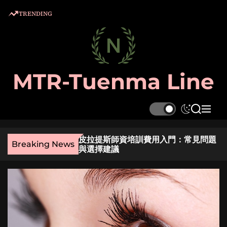
S
TRENDING
k
i
p
t
o
MTR-Tuenma Line
c
o
n
S
S
M
t
w
e
e
e
i
a
n
麼選？實用指南與貼
皮拉提斯師資培訓費用入門：常見問題
t
r
u
n
Breaking News
與選擇建議
c
c
t
h
h
c
o
l
o
r
m