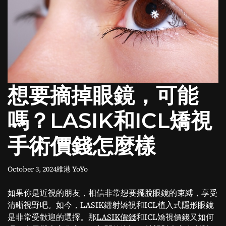
o
d
e
想要摘掉眼鏡，可能
嗎？LASIK和ICL矯視
手術價錢怎麼樣
October 3, 2024
維港 YoYo
如果你是近視的朋友，相信非常想要擺脫眼鏡的束縛，享受
清晰視野吧。如今，LASIK鐳射矯視和ICL植入式隱形眼鏡
是非常受歡迎的選擇。那
LASIK價錢
和ICL矯視價錢又如何