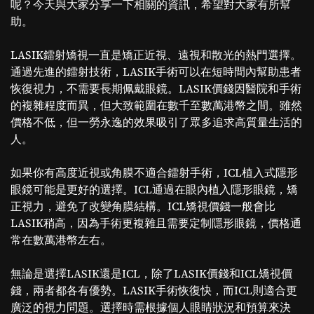
呢？今天與大家分享一下相關的資訊，希望對大家有所幫
助。
LASIK鐳射矯視一直是矯正近視、遠視和散光的熱門選擇。
通過先進的鐳射技術，LASIK手術可以在短時間內幫助患者
恢復視力，不需要長期佩戴眼鏡。LASIK價錢因醫院和手術
的複雜程度而異，但大致範圍在數千至數萬港幣之間。雖然
價格不低，但一勞永逸的效果吸引了眾多追求高質量生活的
人。
如果你有高度近視或角膜不適合鐳射手術，ICL植入式隱形
眼鏡可能是更好的選擇。ICL通過在眼內植入隱形眼鏡，矯
正視力，避免了改變角膜結構。ICL矯視價錢一般會比
LASIK稍高，因為手術更複雜且需要定制隱形眼鏡，價格通
常在數萬港幣左右。
無論是選擇LASIK還是ICL，除了LASIK價錢和ICL矯視價
錢，兩者都各有優勢。LASIK手術恢復快，而ICL則適合更
廣泛的視力問題。選擇時需根據個人眼睛狀況和預算來決