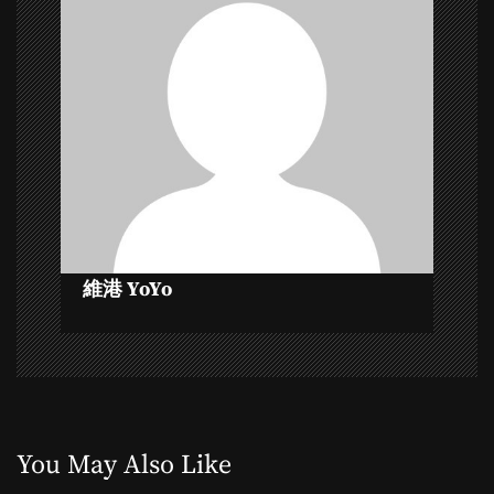
i
g
a
t
i
o
維港 YoYo
n
You May Also Like