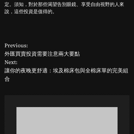
定。須知，對於那些渴望告別眼鏡、享受自由視野的人來
說，這些投資是值得的。
Previous:
P
外匯買賣投資需要注意兩大要點
o
Next:
讓你的夜晚更舒適：埃及棉床包與全棉床單的完美組
s
合
t
n
a
v