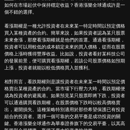
如何在市場起伏中保持穩定收益？香港漲樂全球通或許是一
個不錯的選擇。
看漲期權是一種允許投資者在未來某一特定時間以預定價格
買入某種資產的合約。簡單來說，如果投資者認為某只股票
未來會漲，那麼看漲期權就是他們的首選。通過看漲期權，
投資者可以用較低的成本鎖定未來的買入價格，從而在股票
價格上漲時獲得豐厚收益。比如說，投資者看好某科技公司
的發展前景，便可購買看漲期權，若該公司股票價格如預期
上漲，投資者就能以較低價格買入並獲利。
相對而言，看跌期權則是讓投資者在未來某一時間以預定價
格賣出某種資產的合約。當市場下行壓力大時，看跌期權便
成為投資者的避風港。如果預見某只股票即將下跌，投資者
可以通過購買看跌期權，在股票價格下跌時以較高價格賣
出，避開損失。這種策略特別適用於那些希望保護已有投資
組合的投資者。選擇一個可靠的交易平臺是成功投資的關
鍵。香港漲樂全球通作為華泰證券旗下的交易平臺，以其高