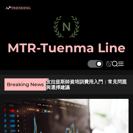
S
TRENDING
k
i
p
t
o
MTR-Tuenma Line
c
o
n
S
S
M
t
w
e
e
e
i
a
n
麼選？實用指南與貼
皮拉提斯師資培訓費用入門：常見問題
t
r
u
n
Breaking News
與選擇建議
c
c
t
h
h
c
o
l
o
r
m