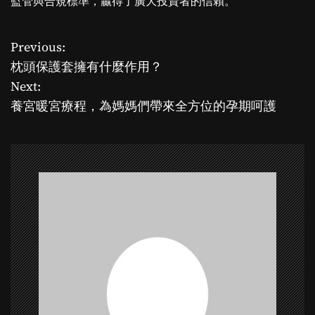
監管與合規標準，贏得了廣大投資者的信賴。
Previous:
P
枕頭保護套擁有什麼作用？
o
Next:
養宮暖宮療程，為媽媽們帶來全方位的孕期呵護
s
t
n
a
v
i
g