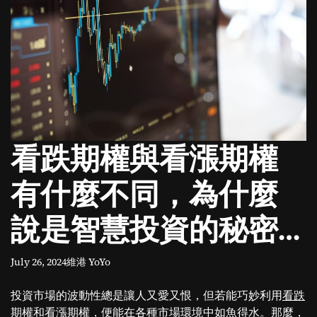
o
d
e
看跌期權與看漲期權
有什麼不同，為什麼
說是智慧投資的秘密
武器
July 26, 2024
維港 YoYo
投資市場的波動性總是讓人又愛又恨，但若能巧妙利用
看跌
期權
和看漲期權，便能在各種市場環境中如魚得水。那麼，