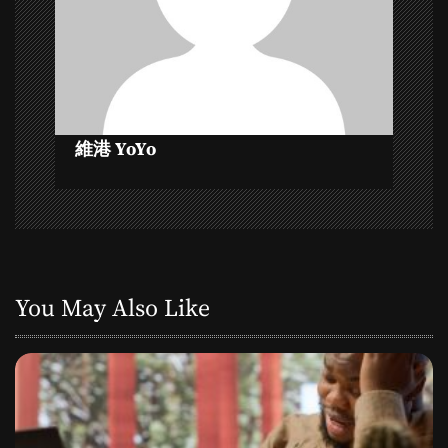
a
t
i
o
維港 YoYo
n
You May Also Like