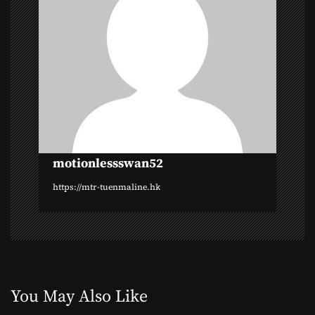
i
g
a
t
i
o
motionlessswan52
n
https://mtr-tuenmaline.hk
You May Also Like