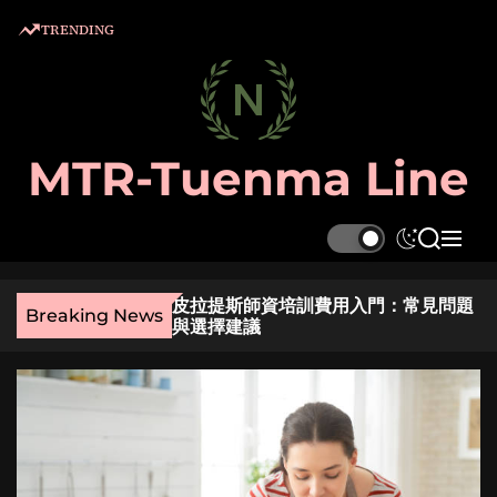
S
TRENDING
k
i
p
t
o
MTR-Tuenma Line
c
o
n
S
S
M
t
w
e
e
e
i
a
n
麼選？實用指南與貼
皮拉提斯師資培訓費用入門：常見問題
t
r
u
n
Breaking News
與選擇建議
c
c
t
h
h
c
o
l
o
r
m