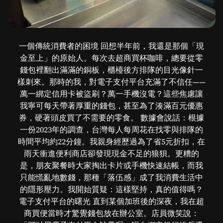
一個傳統消費者的困境 回想半年前，我還是那個「現
金至上」的原始人。每次去超商買杯咖啡，總要從零
錢包裡翻出滿滿的銅板，櫃檯後方排隊的目光像針一
樣刺來。那時的我，對電子支付平台充滿了不信任——
萬一綁定信用卡被盜刷？萬一手機沒電？這些焦慮讓
我寧可每天帶著厚重的錢包，甚至為了湊滿百元優惠
券，硬著頭皮買了不需要的零食。 數據會說話：根據
一份2023年的調查，台灣每人每周花在找零與排隊的
時間平均約22分鐘。我親身經歷過為了省5元折扣，在
雨天衝進便利商店卻發現現金不足的狼狽。更糟的
是，朋友聚餐時大家掏出卡片或手機快速結帳，而我
只能慌亂地數錢，那種「落伍感」成了我消費生活中
的隱形壓力。我開始質疑：這樣堅持，真的值得嗎？
電子支付平台的曙光 直到某個加班後的深夜，我在超
商買便當時才驚覺錢包放在辦公室。店員微笑說：