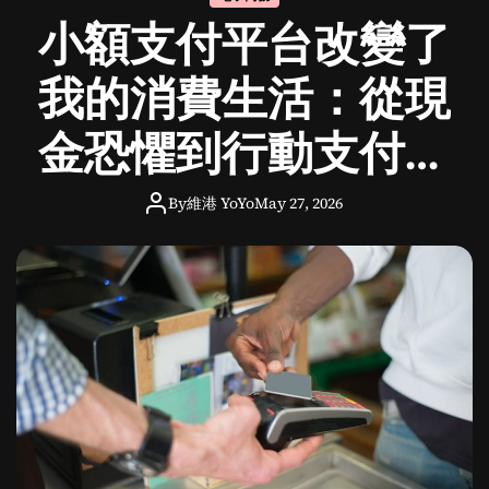
o
小額支付平台改變了
d
e
我的消費生活：從現
金恐懼到行動支付的
溫暖旅程
By
維港 YoYo
May 27, 2026