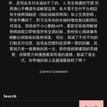
幸，是現金支付永遠給不了的。 3. 安全無虞的守護 別
再擔心手機遺失或帳號盜用。各大電子支付平台都設
有生物辨識驗證（指紋或臉部辨識）加上交易密碼，
即使手機掉了，對方沒有你的生物特徵也無法動用任
何資金。我曾經不小心刪除APP，重新安裝後用帳號
密碼就能立即恢復所有交易紀錄，那份安心感就像有
個數位保險箱在隨身保護。 現在，我成了不折不扣的
行動支付信眾。從現金恐懼到從容嗶一聲的距離，其
實就只差一個勇敢的第一次。那些曾經困擾我的零錢
聲、排隊壓力與優惠擦肩而過的遺憾，都成了過去
式。你準備好踏上這趟溫暖旅程了嗎？
o
Leave a Comment
n
小
額
支
Search
付
平