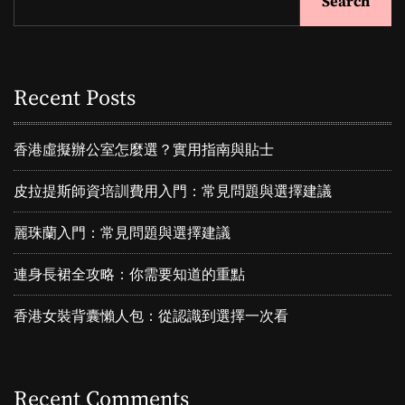
Search
台
改
變
了
我
Recent Posts
的
消
費
香港虛擬辦公室怎麼選？實用指南與貼士
生
活
皮拉提斯師資培訓費用入門：常見問題與選擇建議
：
從
麗珠蘭入門：常見問題與選擇建議
現
金
連身長裙全攻略：你需要知道的重點
恐
懼
香港女裝背囊懶人包：從認識到選擇一次看
到
行
動
支
Recent Comments
付