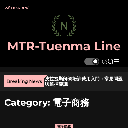
S
TRENDING
k
i
p
t
o
MTR-Tuenma Line
c
o
n
S
S
M
t
w
e
e
e
i
a
n
麼選？實用指南與貼
皮拉提斯師資培訓費用入門：常見問題
t
r
u
n
Breaking News
與選擇建議
c
c
t
h
h
c
Category:
電子商務
o
l
o
r
m
電子商務