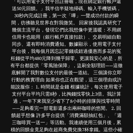
「可以用電子支付平台註冊喔，現在綁定銀行帳戶還
送50元回饋。」我半信半疑地掃碼、輸入手機號碼，
30秒內完成註冊，第一次「嗶」一聲成功付款的瞬
間，彷彿聽見世界在對我微笑。 回家後我認真研究了
幾個主流平台，發現它們比我想像中更溫暖：不用綁
信用卡也能用（銀行帳戶直接扣款）、交易明細自動
同步、還有即時消費通知。數據顯示，使用電子支付
平台後，我每個月因忘記零錢或錯過優惠而多花的冤
枉錢從平均480元降到幾乎歸零。更讓我安心的是，所
有平台都提供「零風險保障」，盜刷全額理賠——這徹
底解開了我對數位支付的最後一道結。 三個讓你立即
行動的務實理由 如果你也正在觀望，這三個理由或許
能說服你： 1. 時間就是金錢 根據統計，每次使用電子
支付平台平均只需8秒，比掏錢找零快上3倍。我計算
過，一年下來我至少省下了8小時的排隊與找零時間
——足夠看完一部電影還多出兩杯咖啡的悠閒。 2. 回
饋超乎想像 許多平台提供「消費滿額抽紅包」、「週
三咖啡買一送一」等活動。我連續使用三個月後，累
積的回饋金竟足夠在超商免費兌換7杯拿鐵。這些小確