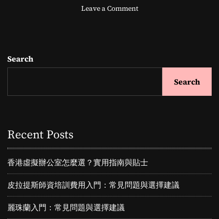
o
Leave a Comment
n
抗
衰
老
Search
療
程
Search
是
怎
麼
樣
在
Recent Posts
香
港
L
香港虛擬辦公室怎麼選？實用指南與貼士
E
V
皮拉提斯師資培訓費用入門：常見問題與選擇建議
O
S
麗珠蘭入門：常見問題與選擇建議
P