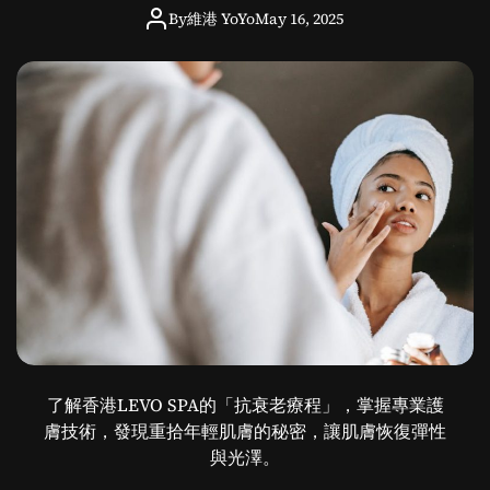
與
By
維港 YoYo
May 16, 2025
實
用
技
巧
了解香港LEVO SPA的「抗衰老療程」，掌握專業護
膚技術，發現重拾年輕肌膚的秘密，讓肌膚恢復彈性
與光澤。