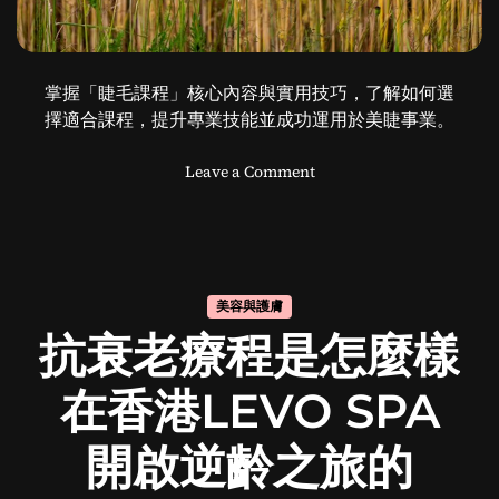
掌握「睫毛課程」核心內容與實用技巧，了解如何選
擇適合課程，提升專業技能並成功運用於美睫事業。
o
Leave a Comment
n
睫
毛
課
程
美容與護膚
全
抗衰老療程是怎麼樣
攻
略
：
在香港LEVO SPA
專
業
開啟逆齡之旅的
指
導