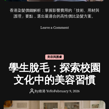
香港染髮價錢解析：掌握影響費用的「技術、用材與
護理」要點，選出最適合的高性價比染髮方案。
o
Leave a Comment
n
香
港
染
髮
美容與護膚
價
學生脫毛：探索校園
錢
全
面
文化中的美容習慣
分
析
By
維港 YoYo
February 9, 2026
與
指
導