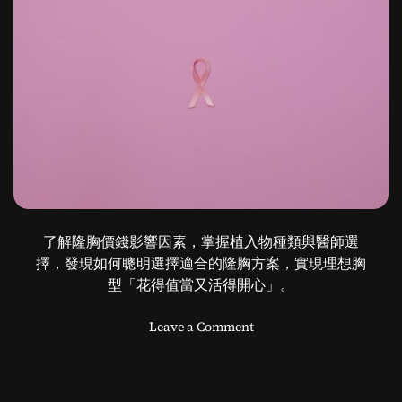
技
革
新
帶
來
的
肌
膚
新
希
望
了解隆胸價錢影響因素，掌握植入物種類與醫師選
擇，發現如何聰明選擇適合的隆胸方案，實現理想胸
型「花得值當又活得開心」。
o
Leave a Comment
n
隆
胸