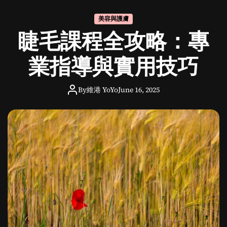
價
錢
美容與護膚
全
睫毛課程全攻略：專
解
析
：
業指導與實用技巧
讓
你
By
維港 YoYo
June 16, 2025
聰
明
做
選
擇