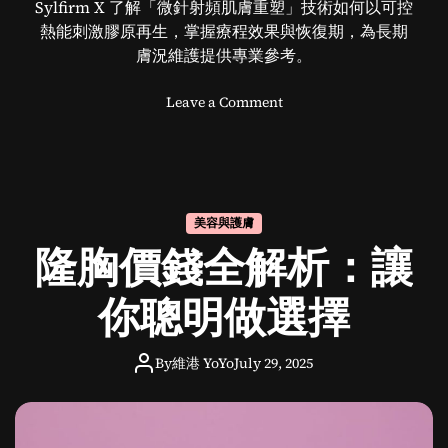
Sylfirm X 了解「微針射頻肌膚重塑」技術如何以可控
熱能刺激膠原再生，掌握療程效果與恢復期，為長期
膚況維護提供專業參考。
o
Leave a Comment
n
深
入
了
解
美容與護膚
S
隆胸價錢全解析：讓
y
l
f
你聰明做選擇
i
r
By
維港 YoYo
July 29, 2025
m
X
：
科