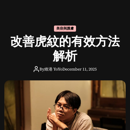
植
眼
睫
毛
美容與護膚
推
改善虎紋的有效方法
介
：
提
解析
升
魅
By
維港 YoYo
December 11, 2025
力
的
專
業
選
擇