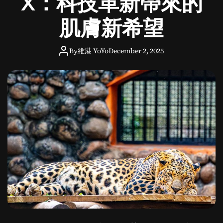
X：科技革新帶來的
法
解
肌膚新希望
析
By
維港 YoYo
December 2, 2025