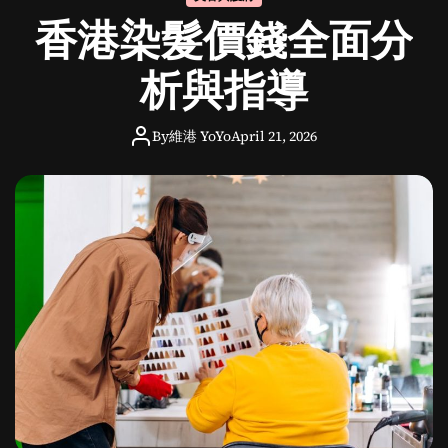
o
香港染髮價錢全面分
d
e
析與指導
By
維港 YoYo
April 21, 2026