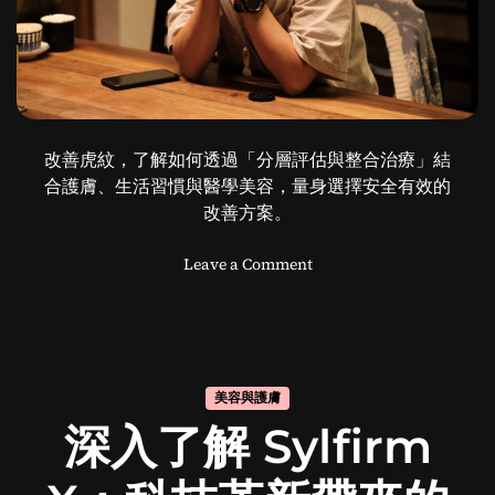
改善虎紋，了解如何透過「分層評估與整合治療」結
合護膚、生活習慣與醫學美容，量身選擇安全有效的
改善方案。
o
Leave a Comment
n
改
善
虎
紋
美容與護膚
的
深入了解 Sylfirm
有
效
方