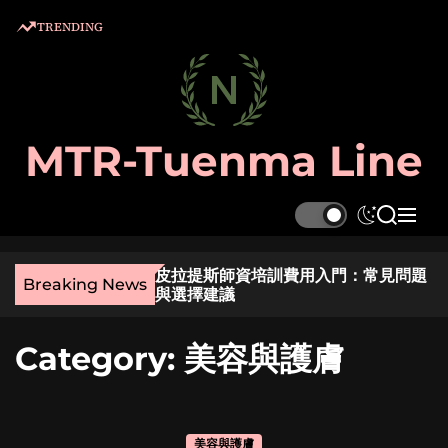
S
TRENDING
k
i
p
t
o
MTR-Tuenma Line
c
o
n
S
S
M
t
w
e
e
e
i
a
n
麼選？實用指南與貼
皮拉提斯師資培訓費用入門：常見問題
t
r
u
n
Breaking News
與選擇建議
c
c
t
h
h
c
Category:
美容與護膚
o
l
o
r
m
美容與護膚