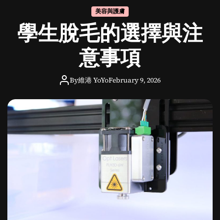
毛
美容與護膚
：
學生脫毛的選擇與注
探
索
校
意事項
園
文
By
維港 YoYo
February 9, 2026
化
中
的
美
容
習
慣