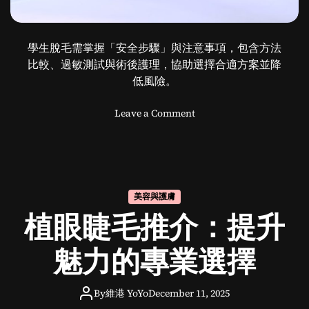
學生脫毛需掌握「安全步驟」與注意事項，包含方法
比較、過敏測試與術後護理，協助選擇合適方案並降
低風險。
o
Leave a Comment
n
學
生
脫
毛
美容與護膚
的
植眼睫毛推介：提升
選
擇
與
魅力的專業選擇
注
意
By
維港 YoYo
December 11, 2025
事