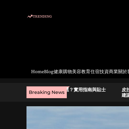
S
k
TRENDING
i
p
t
o
c
o
n
t
Home
Blog
健康
購物
美容
教育
住宿
技資
商業
關於
e
n
t
室怎麼選？實用指南與貼士
皮拉提斯師資培訓費用入門：
Breaking News
建議