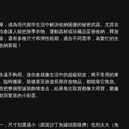
庫，成為現代都市生活中解決收納困擾的秘密武器。尤其在
你倉讓人能把換季衣物、運動器材或珍藏品妥善收納，釋放
靠，還有多種尺寸和彈性租期，適合不同需求，為繁忙的生
收納新寵！
永遠不夠用。迷你倉就像生活中的超級助攻，將不常用的東
。臨時搬家、裝修甚至旅遊長期存放物品，都能靠它救急。
曾把整個聖誕裝飾堆進去，結果每次取貨都像大尋寶，樂趣
默與驚喜的小彩蛋。
一，尺寸別選過小（跟當沙丁魚罐頭那樣擠）也別太大（免