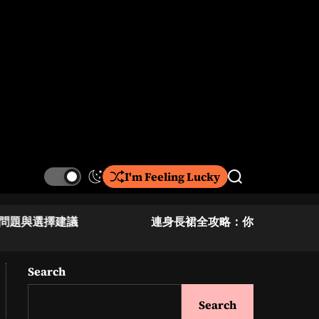
I'm Feeling Lucky
S
S
w
e
i
a
連身長裙全攻略：你需要知道的重點
香港女裝背
t
r
c
c
h
h
c
Search
o
l
Search
o