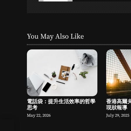
v
i
g
You May Also Like
a
t
i
o
n
電話袋：提升生活效率的哲學
香港高爾
思考
現狀報導
May 22, 2026
July 29, 2025