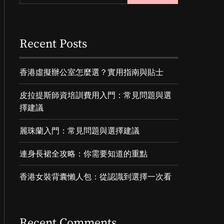
r
m
o
d
Recent Posts
e
香港虛擬辦公室怎麼選？實用指南與貼士
皮拉提斯師資培訓費用入門：常見問題與選
擇建議
麗珠蘭入門：常見問題與選擇建議
連身長裙全攻略：你需要知道的重點
香港女裝背囊懶人包：從認識到選擇一次看
Recent Comments