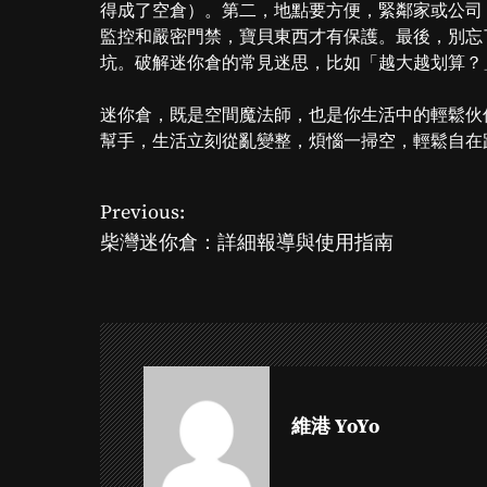
得成了空倉）。第二，地點要方便，緊鄰家或公司
監控和嚴密門禁，寶貝東西才有保護。最後，別忘
坑。破解迷你倉的常見迷思，比如「越大越划算？
迷你倉，既是空間魔法師，也是你生活中的輕鬆伙
幫手，生活立刻從亂變整，煩惱一掃空，輕鬆自在
Previous:
P
柴灣迷你倉：詳細報導與使用指南
o
s
t
n
維港 YoYo
a