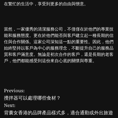
在繁忙的生活中，享受到更多的自由與愜意。
當然，一家優秀的清潔服務公司，不僅僅在於他們的專業技
能和服務態度。更在於他們能否與客戶建立起一種長期的信
任與合作關係。這家公司深知這一點的重要性。因此，他們
始終堅持以客戶為中心的服務理念，不斷提升自己的服務品
質和客戶滿意度。無論是初次合作的客戶，還是長期的老客
戶，他們都能感受到這份來自心底的關懷與尊重。
Previous:
P
攪拌器可以處理哪些食材？
o
Next:
背囊女香港的品牌產品樣式多，適合通勤或外出旅遊
s