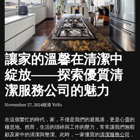
o
d
e
讓家的溫馨在清潔中
綻放——探索優質清
潔服務公司的魅力
November 27, 2024
維港 YoYo
在這個繁忙的時代，家，不僅是我們的避風港，更是心靈的
棲息地。然而，生活的瑣碎與工作的壓力，常常讓我們無暇
顧及家中的清潔與整潔。此時，一家優質的
清潔服務公司
，