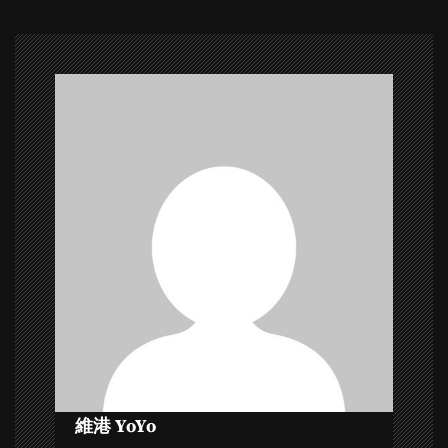
t
n
a
v
i
g
a
t
i
o
維港 YoYo