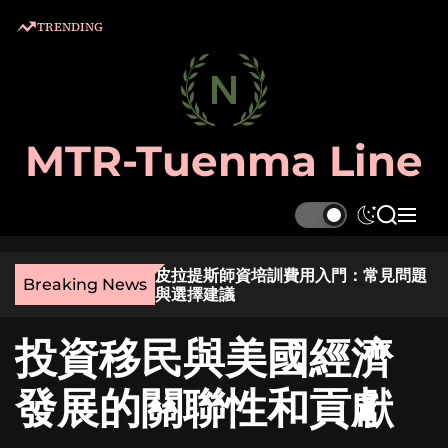
S
TRENDING
k
i
p
t
o
MTR-Tuenma Line
c
o
n
S
S
M
t
w
e
e
e
i
a
n
麼選？實用指南與貼
皮拉提斯師資培訓費用入門：常見問題
t
r
u
n
Breaking News
與選擇建議
c
c
t
h
h
投資移民與美國經濟
c
o
l
發展的關聯性和貢獻
o
r
m