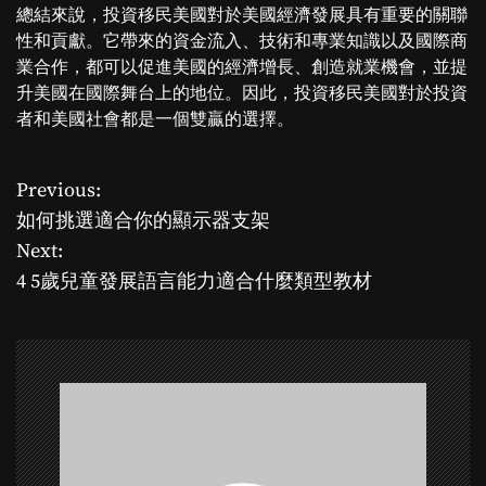
總結來說，投資移民美國對於美國經濟發展具有重要的關聯
性和貢獻。它帶來的資金流入、技術和專業知識以及國際商
業合作，都可以促進美國的經濟增長、創造就業機會，並提
升美國在國際舞台上的地位。因此，投資移民美國對於投資
者和美國社會都是一個雙贏的選擇。
Previous:
P
如何挑選適合你的顯示器支架
o
Next:
4 5歲兒童發展語言能力適合什麼類型教材
s
t
n
a
v